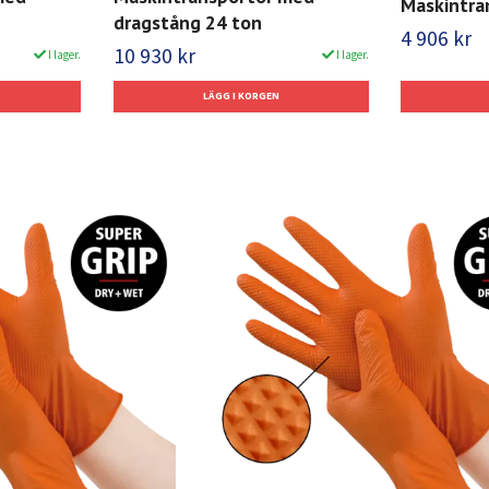
Maskintra
dragstång 24 ton
4 906 kr
10 930 kr
I lager.
I lager.