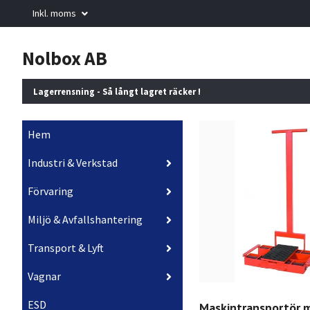
Inkl. moms
Nolbox AB
Lagerrensning - Så långt lagret räcker !
Hem
Industri & Verkstad
Förvaring
Miljö & Avfallshantering
Transport & Lyft
Vagnar
ESD
Maskintransportör 