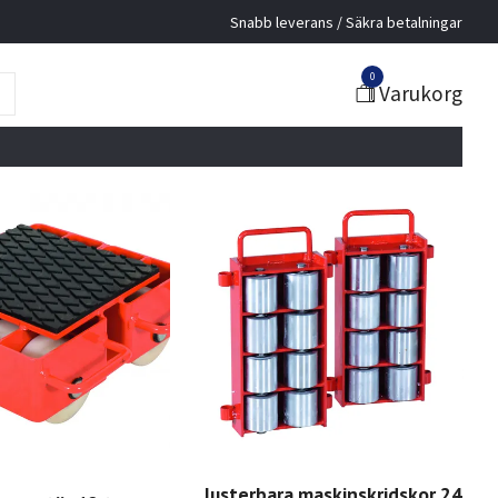
Snabb leverans / Säkra betalningar
0
Varukorg
Justerbara maskinskridskor 24