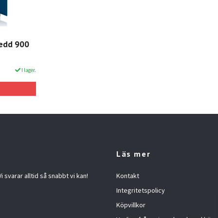
redd 900
I lager.
Läs mer
 svarar alltid så snabbt vi kan!
Kontakt
Integritetspolicy
Köpvillkor