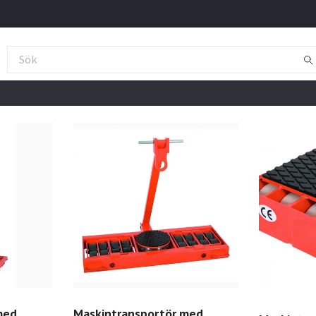
med
Maskintransportör med