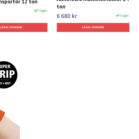
nsportör 12 ton
ton
I lager.
6 680 kr
I lager.