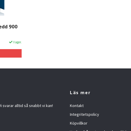
redd 900
I lager.
Läs mer
 svarar alltid så snabbt vi kan!
Kontakt
Integritetspolicy
Köpvillkor