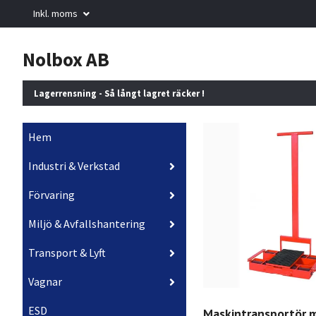
Inkl. moms
Nolbox AB
Lagerrensning - Så långt lagret räcker !
Hem
Industri & Verkstad
Förvaring
Miljö & Avfallshantering
Transport & Lyft
Vagnar
ESD
Maskintransportör 