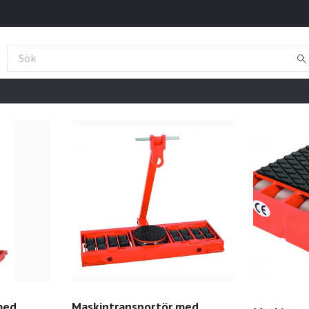
med
Maskintransportör med