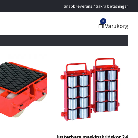
Snabb leverans / Säkra betalningar
0
Varukorg
Justerbara maskinskridskor 24