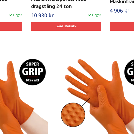
Maskintra
dragstång 24 ton
4 906 kr
10 930 kr
I lager.
I lager.