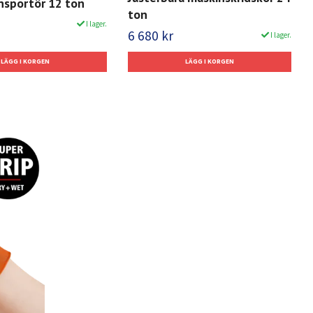
nsportör 12 ton
ton
I lager.
6 680 kr
I lager.