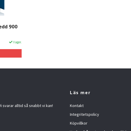
redd 900
I lager.
Läs mer
 svarar alltid så snabbt vi kan!
Kontakt
Integritetspolicy
Köpvillkor