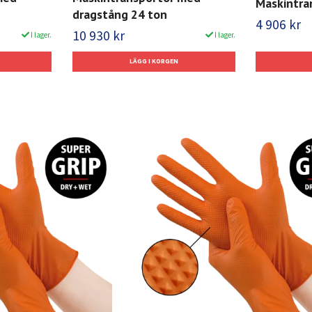
Maskintra
dragstång 24 ton
4 906 kr
10 930 kr
I lager.
I lager.