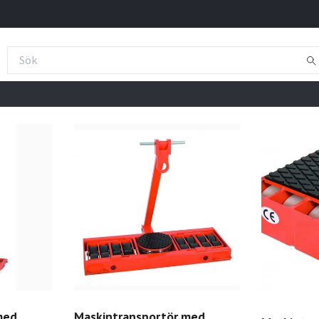
med
Maskintransportör med