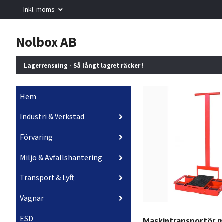
Inkl. moms
Nolbox AB
Lagerrensning - Så långt lagret räcker !
Hem
Industri & Verkstad
Förvaring
Miljö & Avfallshantering
Transport & Lyft
Vagnar
ESD
Maskintransportör 