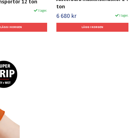
nsportör 12 ton
ton
I lager.
6 680 kr
I lager.