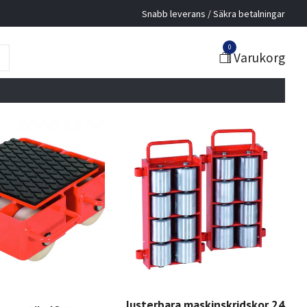
Snabb leverans / Säkra betalningar
0
Varukorg
Justerbara maskinskridskor 24