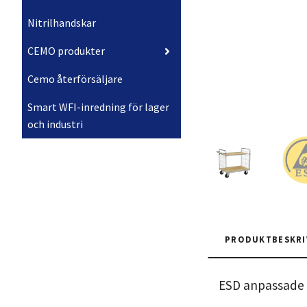
Nitrilhandskar
CEMO produkter
Cemo återförsäljare
Smart WFI-inredning för lager
och industri
PRODUKTBESKRI
ESD anpassade h