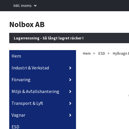
Inkl. moms
Nolbox AB
Lagerrensning - Så långt lagret räcker !
Hem
ESD
Hyllvagn
Hem
Industri & Verkstad
Förvaring
Miljö & Avfallshantering
Transport & Lyft
Vagnar
ESD