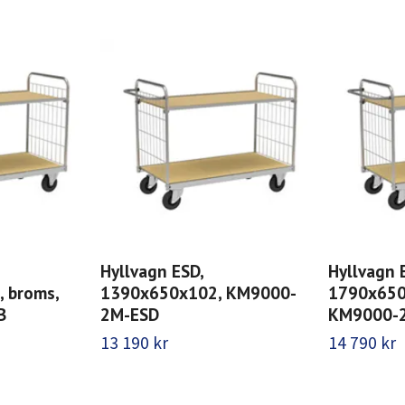
Hyllvagn ESD,
Hyllvagn 
 broms,
1390x650x102, KM9000-
1790x65
B
2M-ESD
KM9000-
13 190 kr
14 790 kr