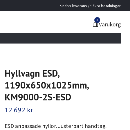
Snabb leverans / Säkra betalningar
0
Varukorg
Hyllvagn ESD,
1190x650x1025mm,
KM9000-2S-ESD
12 692 kr
ESD anpassade hyllor. Justerbart handtag.