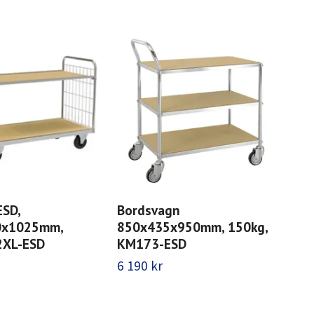
ESD,
Bordsvagn
Hyl
0x1025mm,
850x435x950mm, 150kg,
15
2XL-ESD
KM173-ESD
KM
6 190 kr
12 