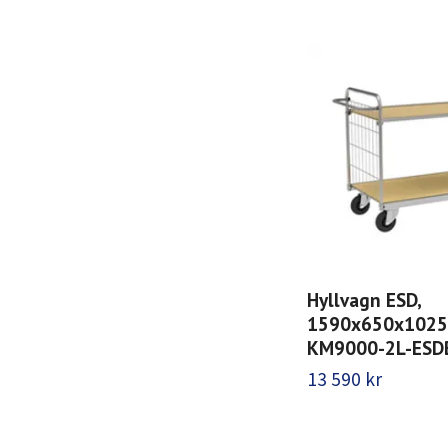
Hyllvagn ESD,
1590x650x1025,
KM9000-2L-ESD
13 590 kr