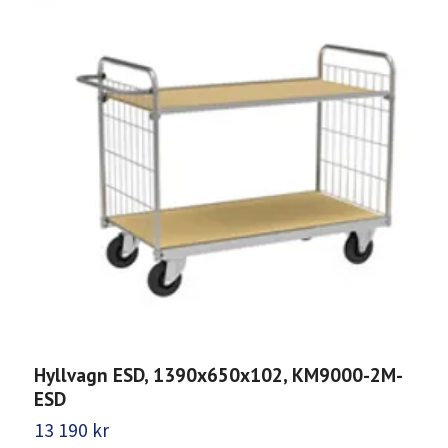
Hyllvagn ESD, 1390x650x102, KM9000-2M-
H
ESD
K
13 190 kr
1