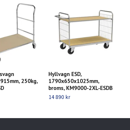
msvagn
Hyllvagn ESD,
Hyl
915mm, 250kg,
1790x650x1025mm,
13
SD
broms, KM9000-2XL-ESDB
KM
14 890 kr
15 