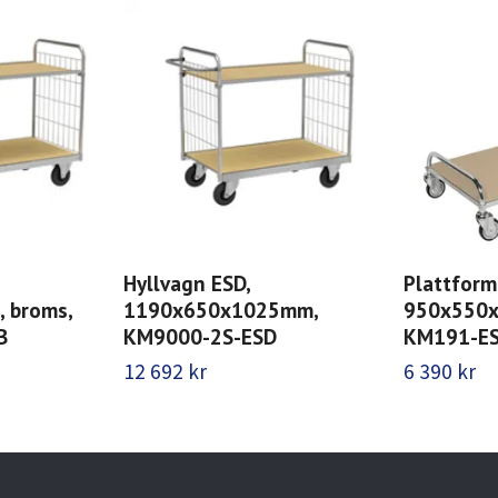
Hyllvagn ESD,
Plattfor
 broms,
1190x650x1025mm,
950x550x
B
KM9000-2S-ESD
KM191-E
12 692 kr
6 390 kr