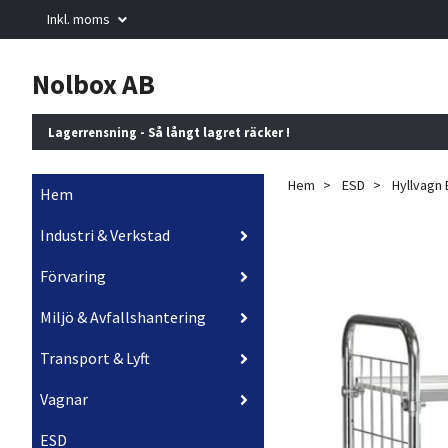
Inkl. moms
Nolbox AB
Lagerrensning - Så långt lagret räcker !
Hem
ESD
Hyllvagn
Hem
Industri & Verkstad
Förvaring
Miljö & Avfallshantering
Transport & Lyft
Vagnar
ESD