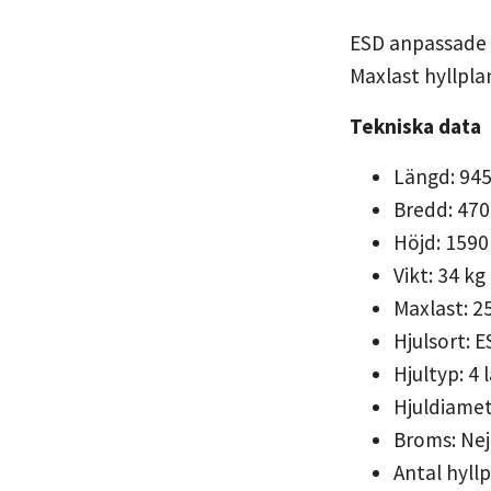
ESD anpassade h
Maxlast hyllplan
Tekniska data
Längd: 94
Bredd: 47
Höjd: 159
Vikt: 34 kg
Maxlast: 2
Hjulsort: E
Hjultyp: 4 
Hjuldiame
Broms: Nej
Antal hyllp