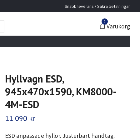
Snabb leverans / Säkra betalningar
0
Varukorg
Hyllvagn ESD,
945x470x1590, KM8000-
4M-ESD
11 090 kr
ESD anpassade hyllor. Justerbart handtag.