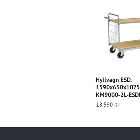
Hyllvagn ESD,
1590x650x1025,
KM9000-2L-ESD
13 590 kr