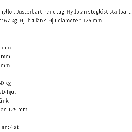
yllor. Justerbart handtag. Hyllplan steglöst ställbart.
: 62 kg. Hjul: 4 länk. Hjuldiameter: 125 mm.
5 mm
0 mm
0 mm
50 kg
SD-hjul
länk
ter: 125 mm
lan: 4 st