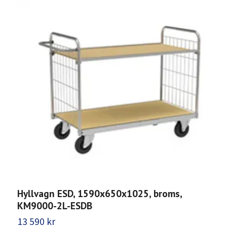
Hyllvagn ESD, 1590x650x1025, broms,
H
KM9000-2L-ESDB
2
13 590 kr
1