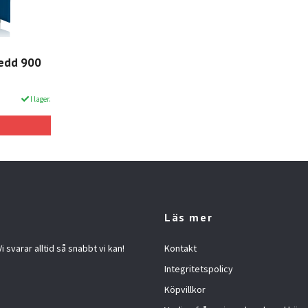
redd 900
I lager.
Läs mer
 svarar alltid så snabbt vi kan!
Kontakt
Integritetspolicy
Köpvillkor