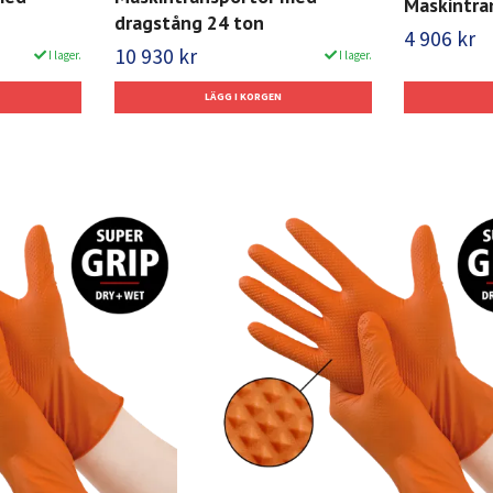
Maskintra
dragstång 24 ton
4 906 kr
10 930 kr
I lager.
I lager.