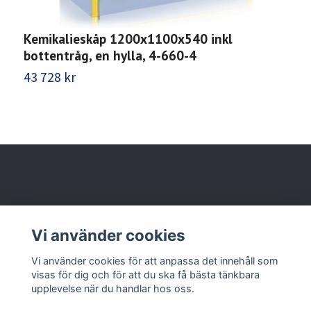
Kemikalieskåp 1200x1100x540 inkl
K
bottentråg, en hylla, 4-660-4
b
43 728 kr
3
Behöver du hjälp?
Vi använder cookies
Läs mer
Vi använder cookies för att anpassa det innehåll som
visas för dig och för att du ska få bästa tänkbara
upplevelse när du handlar hos oss.