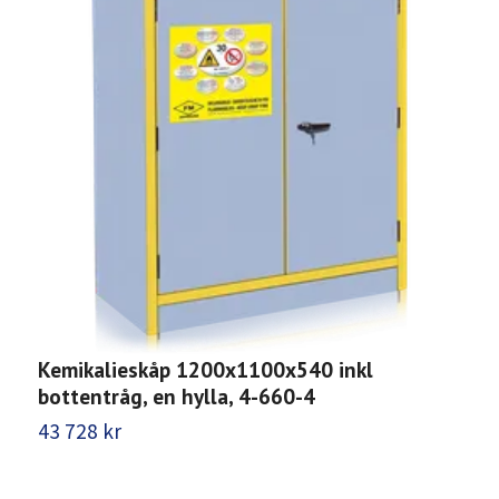
Kemikalieskåp 1200x1100x540 inkl
K
bottentråg, en hylla, 4-660-4
b
43 728 kr
3