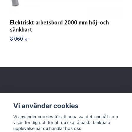
Elektriskt arbetsbord 2000 mm höj- och
A
sänkbart
8
8 060 kr
Behöver du hjälp?
Vi använder cookies
Läs mer
Vi använder cookies för att anpassa det innehåll som
visas för dig och för att du ska få bästa tänkbara
upplevelse när du handlar hos oss.