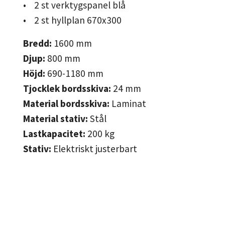
• 2 st verktygspanel blå
• 2 st hyllplan 670x300
Bredd:
1600
mm
Djup:
800
mm
Höjd:
690-1180
mm
Tjocklek bordsskiva:
24
mm
Material bordsskiva:
Laminat
Material stativ:
Stål
Lastkapacitet:
200
kg
Stativ:
Elektriskt justerbart