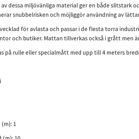
v dessa miljövänliga material ger en både slitstark o
erar snubbelrisken och möjliggör användning av lätta
vecklad för avlasta och passar i de flesta torra industr
ntor och butiker. Mattan tillverkas också i grått men ä
s på rulle eller specialmått med upp till 4 meters bre
i
 (m): 1
 (m): 10