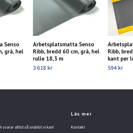
a Senso
Arbetsplatsmatta Senso
Arbetspla
, grå, hel
Ribb, bredd 60 cm, grå, hel
Ribb, bred
rulle 18,3 m
kant per 
3 618 kr
594 kr
Läs mer
 svarar alltid så snabbt vi kan!
Kontakt