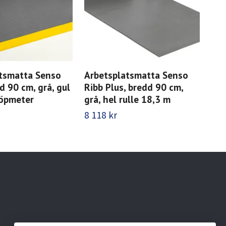
tsmatta Senso
Arbetsplatsmatta Senso
Arb
d 90 cm, grå, gul
Ribb Plus, bredd 90 cm,
Sty
löpmeter
grå, hel rulle 18,3 m
grå
8 118 kr
494