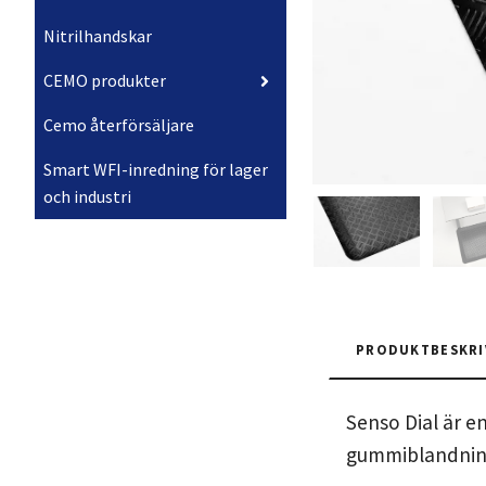
Nitrilhandskar
CEMO produkter
Cemo återförsäljare
Smart WFI-inredning för lager
och industri
PRODUKTBESKRI
Senso Dial är e
gummiblandning 