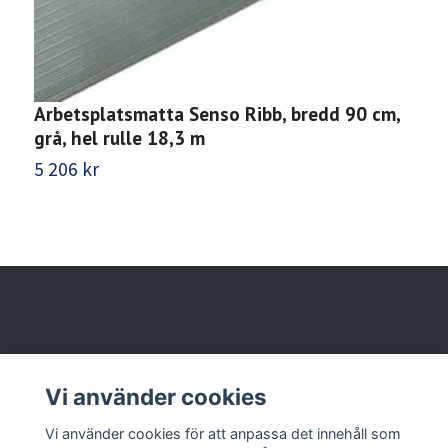
Arbetsplatsmatta Senso Ribb, bredd 90 cm,
A
grå, hel rulle 18,3 m
g
5 206 kr
7
Behöver du hjälp?
Vi använder cookies
Läs mer
Vi använder cookies för att anpassa det innehåll som