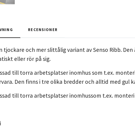
VNING
RECENSIONER
n tjockare och mer slittålig variant av Senso Ribb. De
iskt eller rör på sig.
sad till torra arbetsplatser inomhus som t.ex. monter
rvara. Den finns i tre olika bredder och alltid med gul k
sad till torra arbetsplatser inomhussom t.ex. monteri
i