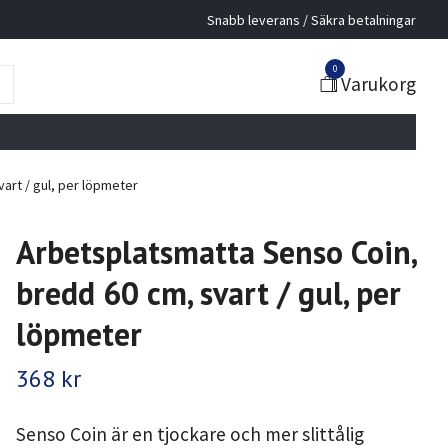
Snabb leverans / Säkra betalningar
0
Varukorg
art / gul, per löpmeter
Arbetsplatsmatta Senso Coin,
bredd 60 cm, svart / gul, per
löpmeter
368 kr
Senso Coin är en tjockare och mer slittålig