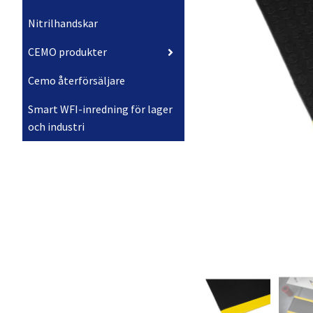
Nitrilhandskar
CEMO produkter
Cemo återförsäljare
Smart WFI-inredning för lager
och industri