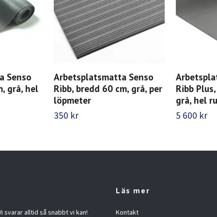
a Senso
Arbetsplatsmatta Senso
Arbetspla
, grå, hel
Ribb, bredd 60 cm, grå, per
Ribb Plus
löpmeter
grå, hel r
350 kr
5 600 kr
Läs mer
 svarar alltid så snabbt vi kan!
Kontakt