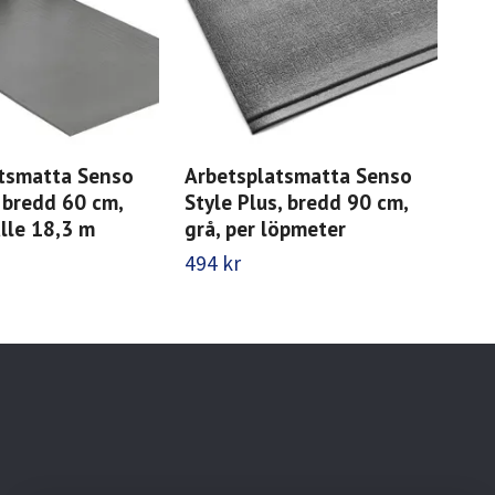
tsmatta Senso
Arbetsplatsmatta Senso
Arb
, bredd 60 cm,
Style Plus, bredd 90 cm,
Sty
ulle 18,3 m
grå, per löpmeter
grå
494 kr
8 1