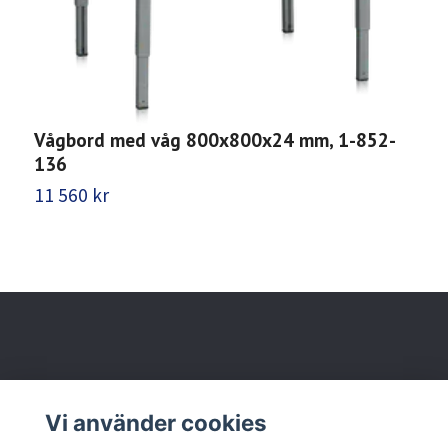
Vågbord med våg 800x800x24 mm, 1-852-
P
136
1
11 560 kr
9
Behöver du hjälp?
Vi använder cookies