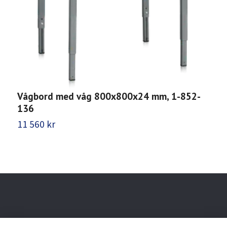
Vågbord med våg 800x800x24 mm, 1-852-
P
136
1
11 560 kr
9
Behöver du hjälp?