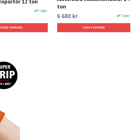
nsportör 12 ton
ton
I lager.
6 680 kr
I lager.