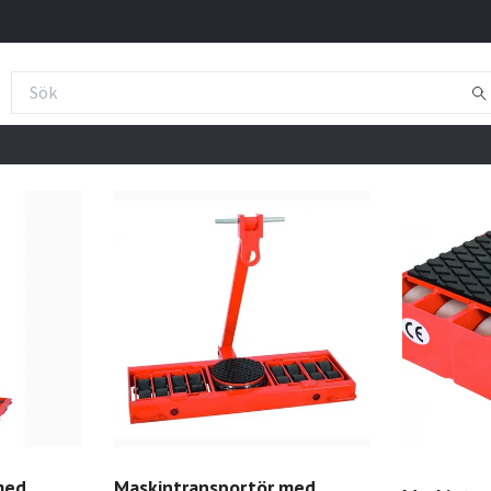
med
Maskintransportör med