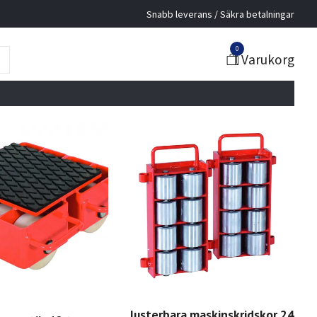
Snabb leverans / Säkra betalningar
0
Varukorg
Justerbara maskinskridskor 24