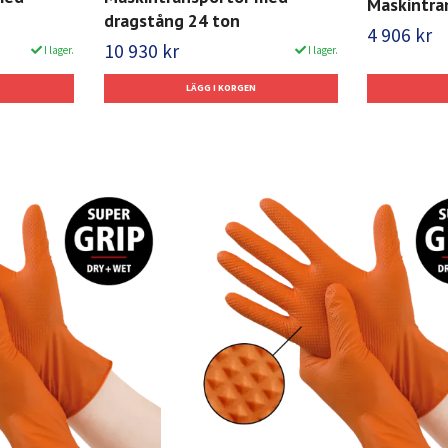
Maskintra
dragstång 24 ton
4 906 kr
10 930 kr
I lager.
I lager.