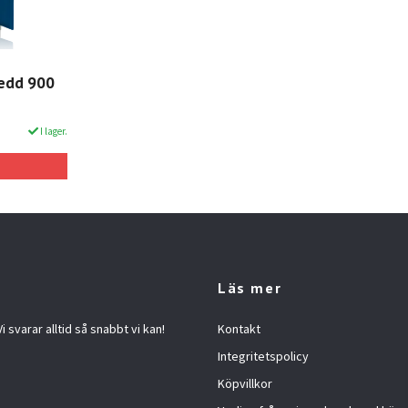
redd 900
I lager.
Läs mer
 svarar alltid så snabbt vi kan!
Kontakt
Integritetspolicy
Köpvillkor