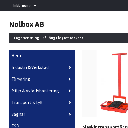
Inkl. moms
Nolbox AB
Lagerrensning - Så långt lagret räcker !
Hem
Industri & Verkstad
Förvaring
Miljö & Avfallshantering
Transport & Lyft
Vagnar
ESD
Maskintransportör 