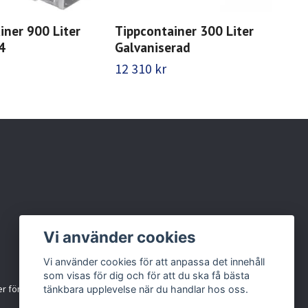
iner 900 Liter
Tippcontainer 300 Liter
Tip
4
Galvaniserad
Gal
12 310 kr
14 
Vi använder cookies
Vi använder cookies för att anpassa det innehåll
som visas för dig och för att du ska få bästa
r för källsortering
tänkbara upplevelse när du handlar hos oss.