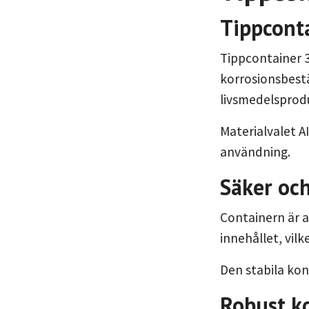
Tippconta
Tippcontainer 3
korrosionsbestä
livsmedelsprodu
Materialvalet A
användning.
Säker och
Containern är a
innehållet, vil
Den stabila kon
Robust ko