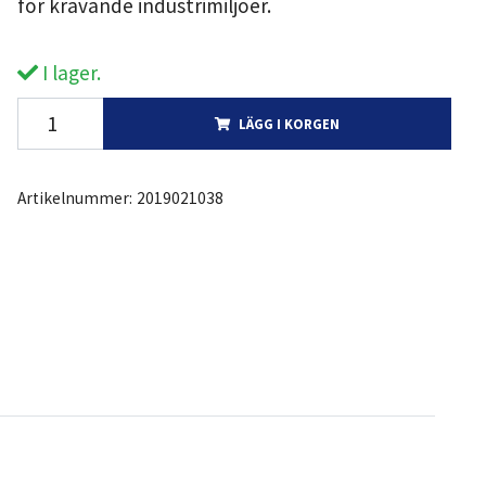
för krävande industrimiljöer.
I lager.
LÄGG I KORGEN
Artikelnummer:
2019021038