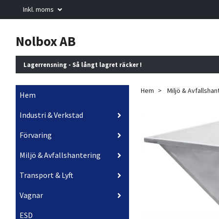
Inkl. moms
Nolbox AB
Lagerrensning - Så långt lagret räcker !
Hem
Miljö & Avfallshan
Hem
Industri & Verkstad
Förvaring
Miljö & Avfallshantering
Transport & Lyft
Vagnar
ESD