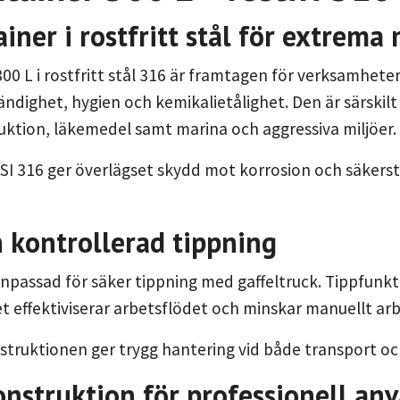
iner i rostfritt stål för extrema 
00 L i rostfritt stål 316 är framtagen för verksamhet
ndighet, hygien och kemikalietålighet. Den är särskilt
ktion, läkemedel samt marina och aggressiva miljöer.
ISI 316 ger överlägset skydd mot korrosion och säkerstä
 kontrollerad tippning
npassad för säker tippning med gaffeltruck. Tippfunk
ket effektiviserar arbetsflödet och minskar manuellt ar
struktionen ger trygg hantering vid både transport o
nstruktion för professionell an