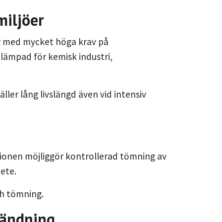
miljöer
er med mycket höga krav på
 lämpad för kemisk industri,
ller lång livslängd även vid intensiv
tionen möjliggör kontrollerad tömning av
bete.
ch tömning.
vändning