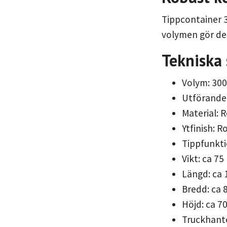
Tippcontainer 30
volymen gör den
Tekniska 
Volym: 300
Utförande
Material: R
Ytfinish: Ro
Tippfunkti
Vikt: ca 75
Längd: ca
Bredd: ca
Höjd: ca 
Truckhante