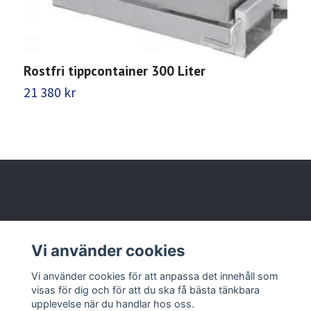
Rostfri tippcontainer 300 Liter
R
21 380 kr
2
Behöver du hjälp?
Vi använder cookies
Läs mer
Vi använder cookies för att anpassa det innehåll som
visas för dig och för att du ska få bästa tänkbara
upplevelse när du handlar hos oss.