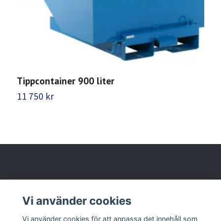
Tippcontainer 900 liter
T
11 750 kr
7
Behöver du hjälp?
Vi använder cookies
Vi använder cookies för att anpassa det innehåll som