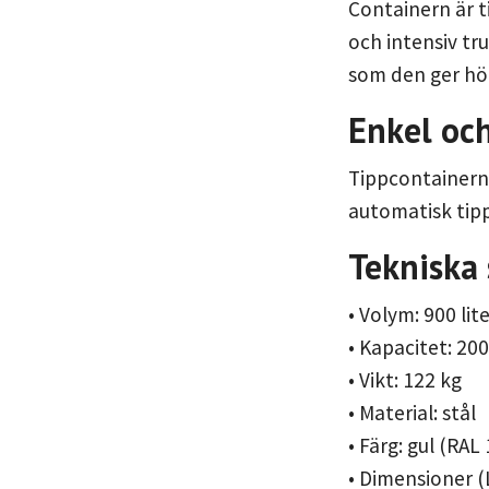
Containern är ti
och intensiv tr
som den ger hög
Enkel oc
Tippcontainern
automatisk tipp
Tekniska 
• Volym: 900 lit
• Kapacitet: 20
• Vikt: 122 kg
• Material: stål
• Färg: gul (RAL
• Dimensioner (L