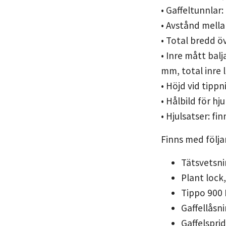
• Gaffeltunnla
• Avstånd mella
• Total bredd ö
• Inre mått ba
mm, total inre
• Höjd vid tipp
• Hålbild för h
• Hjulsatser: fi
Finns med följan
Tätsvetsni
Plant lock
Tippo 900 
Gaffellåsn
Gaffelspri