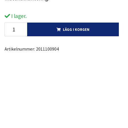
I lager.
LÄGG I KORGEN
Artikelnummer:
2011100904