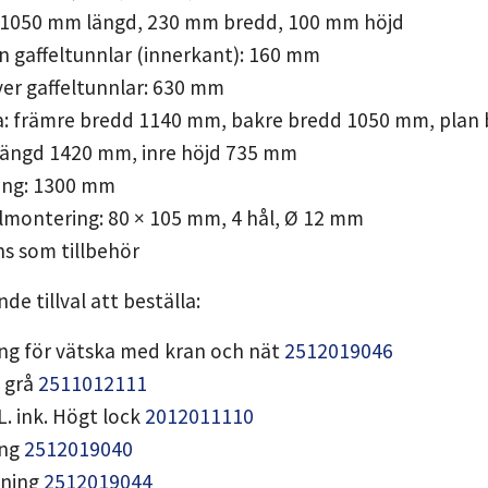
r: 1050 mm längd, 230 mm bredd, 100 mm höjd
n gaffeltunnlar (innerkant): 160 mm
ver gaffeltunnlar: 630 mm
lja: främre bredd 1140 mm, bakre bredd 1050 mm, plan
 längd 1420 mm, inre höjd 735 mm
ning: 1300 mm
julmontering: 80 × 105 mm, 4 hål, Ø 12 mm
nns som tillbehör
de tillval att beställa:
ng för vätska med kran och nät
2512019046
, grå
2511012111
L. ink. Högt lock
2012011110
ing
2512019040
dning
2512019044