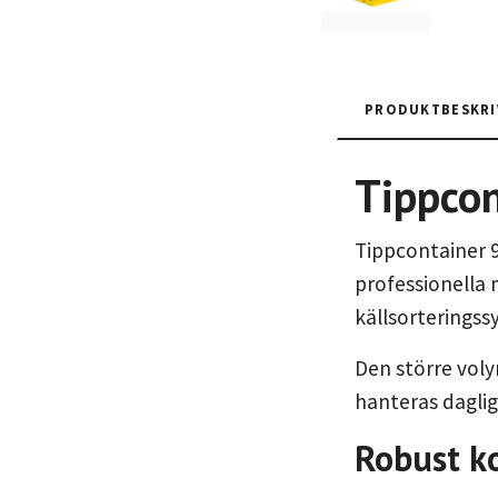
PRODUKTBESKRI
Tippcon
Tippcontainer 90
professionella 
källsorterings
Den större voly
hanteras daglig
Robust k