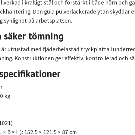
llverkad i kraftigt stål och förstärkt i både hörn och g
uckhantering. Den gula pulverlackerade ytan skyddar ef
 synlighet på arbetsplatsen.
h säker tömning
 är utrustad med fjäderbelastad tryckplatta i underr
ning. Konstruktionen ger effektiv, kontrollerad och s
specifikationer
er
00 kg
 1021)
 × B × H): 152,5 × 121,5 × 87 cm