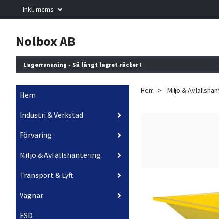
Inkl. moms
Nolbox AB
Lagerrensning - Så långt lagret räcker !
Hem
Miljö & Avfallshan
Hem
Industri & Verkstad
Förvaring
Miljö & Avfallshantering
Transport & Lyft
Vagnar
ESD