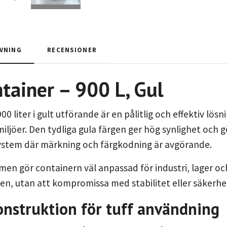
VNING
RECENSIONER
tainer – 900 L, Gul
0 liter i gult utförande är en pålitlig och effektiv lösn
miljöer. Den tydliga gula färgen ger hög synlighet och 
system där märkning och färgkodning är avgörande.
men gör containern väl anpassad för industri, lager o
en, utan att kompromissa med stabilitet eller säkerhe
onstruktion för tuff användning