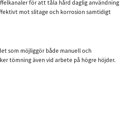
affelkanaler för att tåla hård daglig användning
fektivt mot slitage och korrosion samtidigt
edet som möjliggör både manuell och
äker tömning även vid arbete på högre höjder.