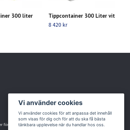
iner 300 liter
Tippcontainer 300 Liter vit
Tip
bru
8 420 kr
8 4
Vi använder cookies
Vi använder cookies för att anpassa det innehåll
som visas för dig och för att du ska få bästa
r för källsortering
tänkbara upplevelse när du handlar hos oss.