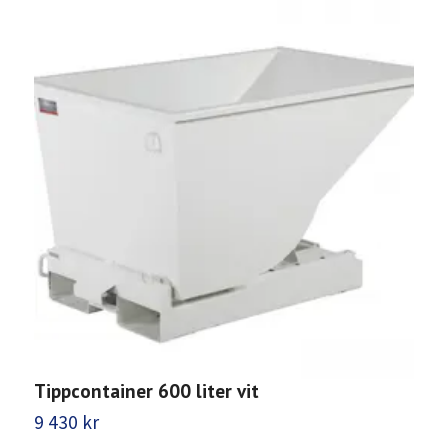
Tippcontainer 600 liter vit
T
9 430 kr
1