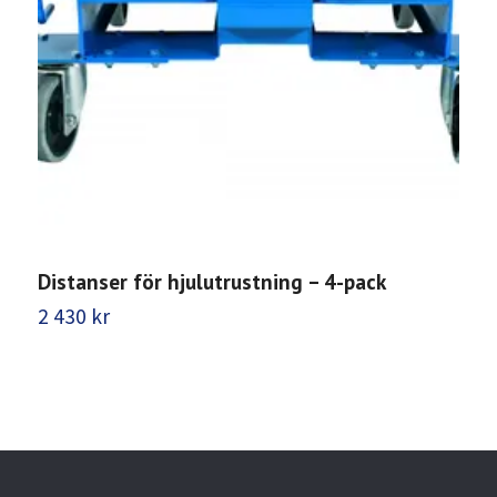
Distanser för hjulutrustning – 4-pack
L
2 430 kr
2