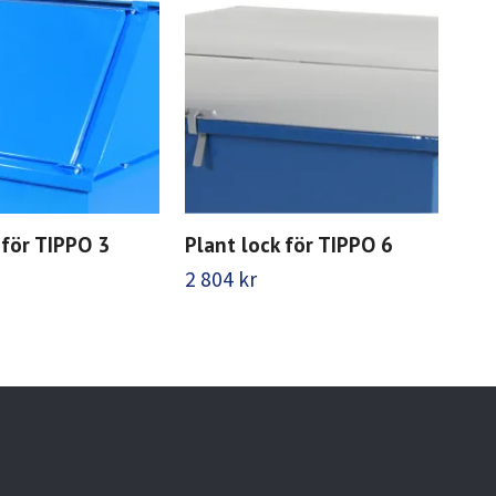
 för TIPPO 3
Plant lock för TIPPO 6
Kra
tip
2 804 kr
3 8