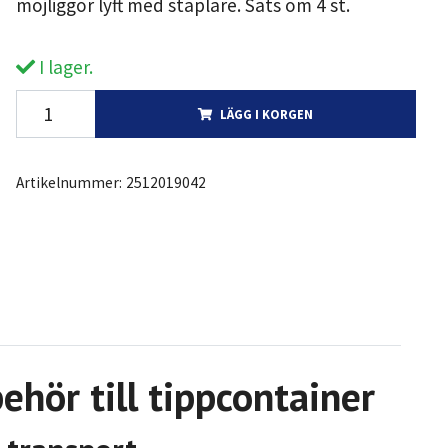
möjliggör lyft med staplare. Sats om 4 st.
I lager.
LÄGG I KORGEN
Artikelnummer:
2512019042
behör till tippcontainer