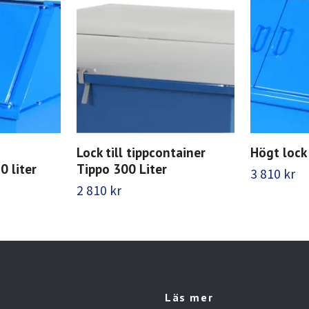
Lock till tippcontainer
Högt lock
0 liter
Tippo 300 Liter
3 810 kr
2 810 kr
Läs mer