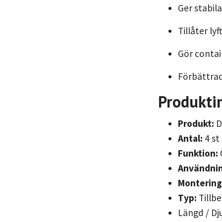
Ger stabil
Tillåter ly
Gör contai
Förbättrad
Produktin
Produkt:
D
Antal:
4 st
Funktion:
Användnin
Montering
Typ:
Tillbe
Längd / Dj