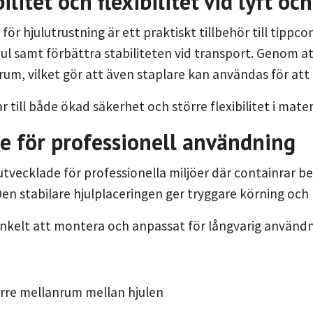
ilitet och flexibilitet vid lyft oc
för hjulutrustning är ett praktiskt tillbehör till tippc
ul samt förbättra stabiliteten vid transport. Genom a
um, vilket gör att även staplare kan användas för att
 till både ökad säkerhet och större flexibilitet i mater
e för professionell användning
utvecklade för professionella miljöer där containrar 
Den stabilare hjulplaceringen ger tryggare körning och 
enkelt att montera och anpassat för långvarig användnin
rre mellanrum mellan hjulen