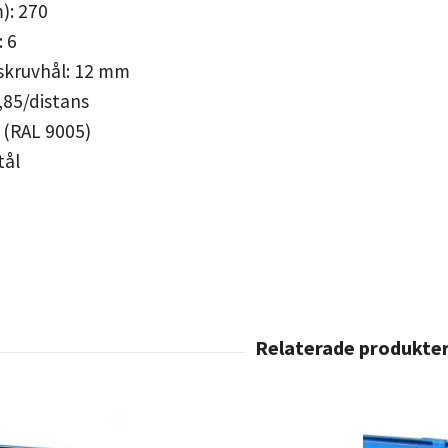
): 270
 6
skruvhål: 12 mm
1,85/distans
t (RAL 9005)
tål