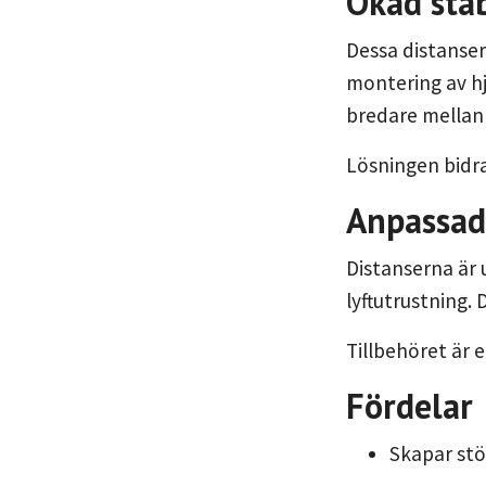
Ökad stab
Dessa distanser 
montering av hj
bredare mellanr
Lösningen bidrar
Anpassad
Distanserna är 
lyftutrustning. 
Tillbehöret är 
Fördelar
Skapar stö