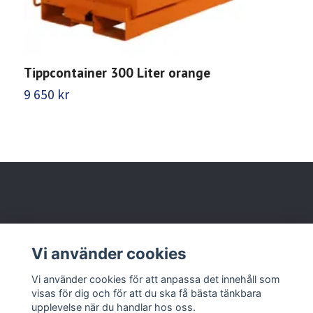
Tippcontainer 300 Liter orange
T
9 650 kr
9
Behöver du hjälp?
Vi använder cookies
Läs mer
Vi använder cookies för att anpassa det innehåll som
visas för dig och för att du ska få bästa tänkbara
upplevelse när du handlar hos oss.