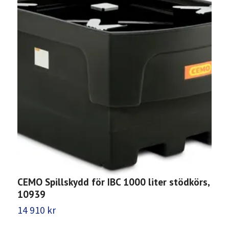
CEMO Spillskydd för IBC 1000 liter stödkörs,
C
10939
1
14 910 kr
8