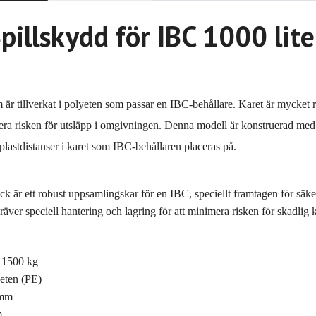
illskydd för IBC 1000 lit
r tillverkat i polyeten som passar en IBC-behållare. Karet är mycket r
era risken för utsläpp i omgivningen. Denna modell är konstruerad me
lastdistanser i karet som IBC-behållaren placeras på.
 är ett robust uppsamlingskar för en IBC, speciellt framtagen för säke
kräver speciell hantering och lagring för att minimera risken för skadlig
: 1500 kg
yeten (PE)
 mm
m