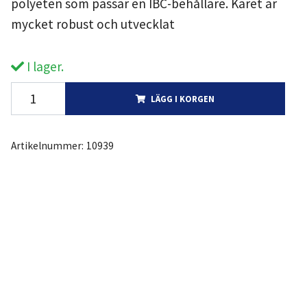
polyeten som passar en IBC-behållare. Karet är
mycket robust och utvecklat
I lager.
LÄGG I KORGEN
Artikelnummer:
10939