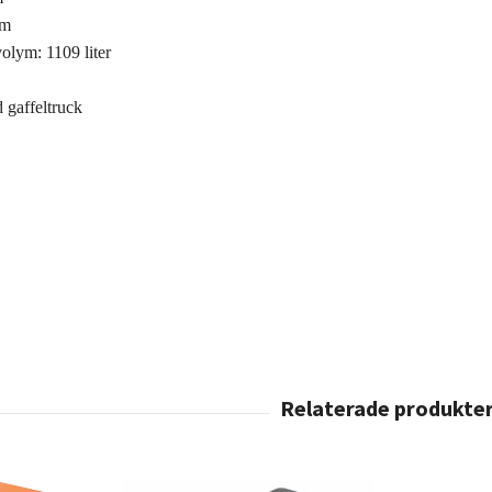
mm
lym: 1109 liter
 gaffeltruck