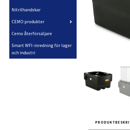
Nitrilhandskar
CEMO produkter
Cemo återförsäljare
Smart WFI-inredning för lager
och industri
PRODUKTBESKRI