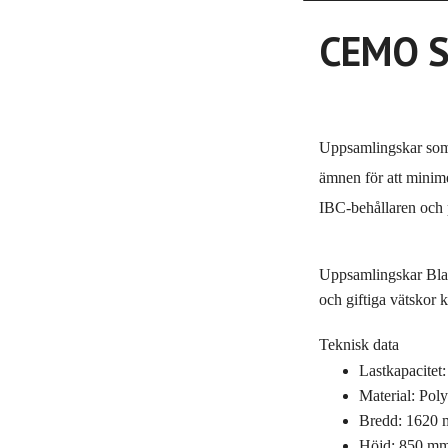
CEMO Sp
Uppsamlingskar som ä
ämnen för att minim
IBC-behållaren och p
Uppsamlingskar Black
och giftiga vätskor 
Teknisk data
Lastkapacitet
Material: Pol
Bredd: 1620
Höjd: 850 m