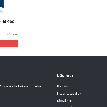
redd 900
I lager.
Läs mer
 svarar alltid så snabbt vi kan!
Kontakt
Integritetspolicy
Köpvillkor