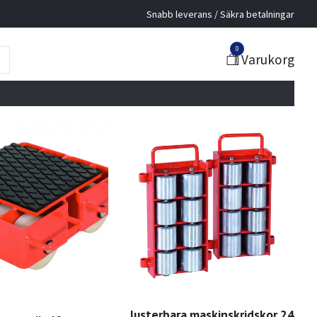
Snabb leverans / Säkra betalningar
0
Varukorg
Justerbara maskinskridskor 24