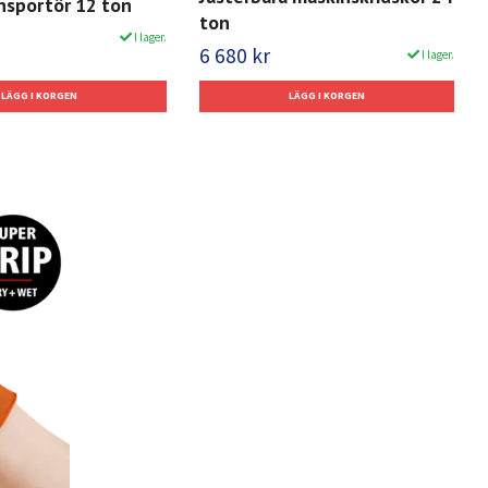
nsportör 12 ton
ton
I lager.
6 680 kr
I lager.