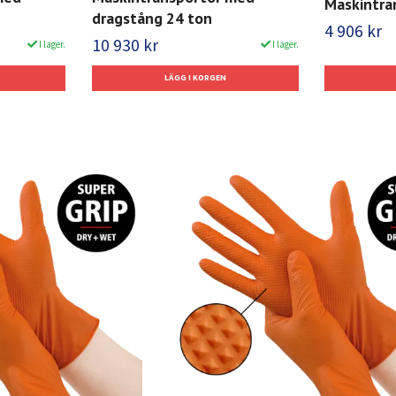
Maskintra
dragstång 24 ton
4 906 kr
10 930 kr
I lager.
I lager.