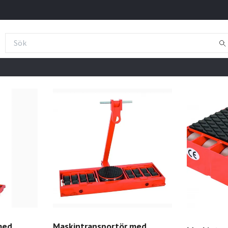
med
Maskintransportör med