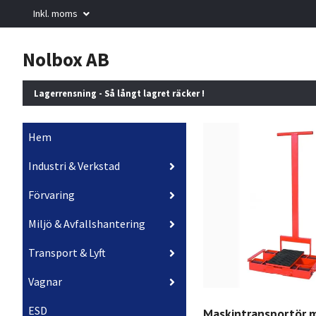
Inkl. moms
Nolbox AB
Lagerrensning - Så långt lagret räcker !
Hem
Industri & Verkstad
Förvaring
Miljö & Avfallshantering
Transport & Lyft
Vagnar
ESD
Maskintransportör 