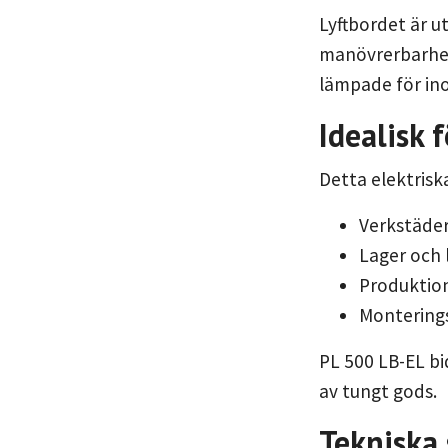
Lyftbordet är u
manövrerbarhet
lämpade för in
Idealisk 
Detta elektrisk
Verkstäde
Lager och 
Produktion
Monterings
PL 500 LB-EL bi
av tungt gods.
Tekniska 