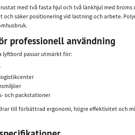
trustat med två fasta hjul och två länkhjul med broms 
 och säker positionering vid lastning och arbete. Po
omhusbruk.
för professionell användning
a lyftbord passar utmärkt för:
r
logistikcenter
smiljöer
- och packstationer
drar till förbättrad ergonomi, högre effektivitet och 
specifikationer