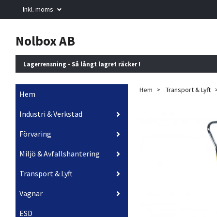
Inkl. moms
Nolbox AB
Lagerrensning - Så långt lagret räcker !
Hem
Transport & Lyft
Hem
Industri & Verkstad
Förvaring
Miljö & Avfallshantering
Transport & Lyft
Vagnar
ESD