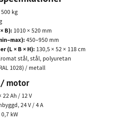
500 kg
g
× B):
1010 × 520 mm
min–max):
450–950 mm
r (L × B × H):
130,5 × 52 × 118 cm
romat stål, stål, polyuretan
RAL 1028) / metall
 / motor
× 22 Ah / 12 V
nbyggd, 24 V / 4 A
0,7 kW