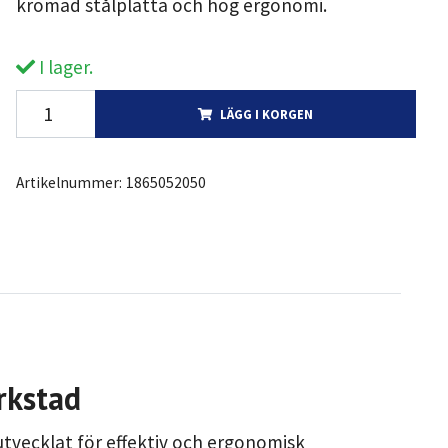
kromad stålplatta och hög ergonomi.
I lager.
LÄGG I KORGEN
Artikelnummer:
1865052050
erkstad
 utvecklat för effektiv och ergonomisk