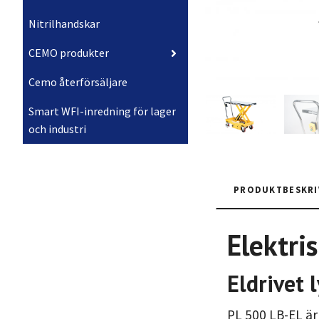
Nitrilhandskar
CEMO produkter
Cemo återförsäljare
Smart WFI-inredning för lager
och industri
PRODUKTBESKRI
Elektri
Eldrivet 
PL 500 LB-EL är