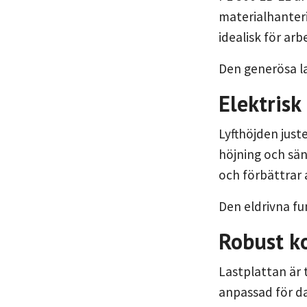
materialhanterin
idealisk för ar
Den generösa la
Elektris
Lyfthöjden just
höjning och sän
och förbättrar 
Den eldrivna fu
Robust k
Lastplattan är 
anpassad för da