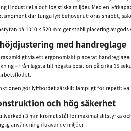
g i industriella och logistiska miljöer. Med en lyftkapa
betsmoment där tunga lyft behöver utföras snabbt, säk
stytan på 1010 × 520 mm ger stabil placering av gods vi
k höjdjustering med handreglage
eras smidigt via ett ergonomiskt placerat handreglage
kning – från lägsta till högsta position på cirka 15 se
arbetsflödet.
nktionen gör lyftbordet särskilt lämpligt för repetit
onstruktion och hög säkerhet
tillverkad i 3 mm kromat stål för maximal slitstyrka oc
glig användning i krävande miljöer.