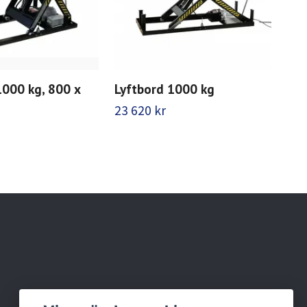
1000 kg, 800 x
Lyftbord 1000 kg
Lyf
kg
23 620 kr
26 