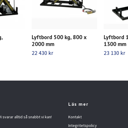
g,
Lyftbord 500 kg, 800 x
Lyftbord 
2000 mm
1300 mm
22 430 kr
23 130 kr
Läs mer
 svarar alltid så snabbt vi kan!
Kontakt
Integritetspolicy