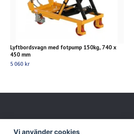
Lyftbordsvagn med fotpump 150kg, 740 x
L
450 mm
5 060 kr
6
Behöver du hjälp?
Vi använder cookies