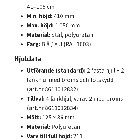
41–105 cm
Min. höjd:
410 mm
Max. höjd:
1 050 mm
Material:
Stål, polyuretan
Färg:
Blå / gul (RAL 1003)
Hjuldata
Utförande (standard):
2 fasta hjul + 2
länkhjul med broms och fotskydd
(art.nr 8611012832)
Tillval:
4 länkhjul, varav 2 med broms
(art.nr 8611012834)
Mått:
125 × 36 mm
Material:
Polyuretan
Varv till full höjd:
211