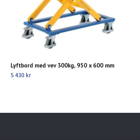
Lyftbord med vev 300kg, 950 x 600 mm
L
5 430 kr
6