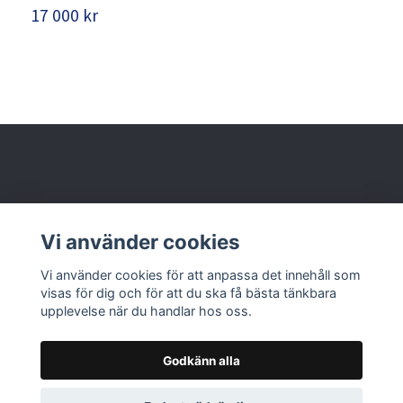
17 000 kr
8
Behöver du hjälp?
Vi använder cookies
Läs mer
Vi använder cookies för att anpassa det innehåll som
visas för dig och för att du ska få bästa tänkbara
upplevelse när du handlar hos oss.
Godkänn alla
© 2026 Nolbox AB