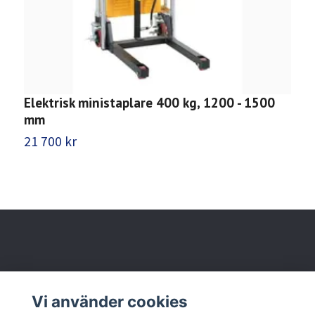
Elektrisk ministaplare 400 kg, 1200 - 1500
L
mm
1
21 700 kr
Behöver du hjälp?
Vi använder cookies