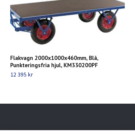
Flakvagn 2000x1000x460mm, Blå,
F
Punkteringsfria hjul, KM330200PF
P
12 395 kr
1
Behöver du hjälp?