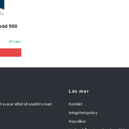
redd 900
I lager.
Läs mer
 svarar alltid så snabbt vi kan!
Kontakt
Integritetspolicy
Köpvillkor