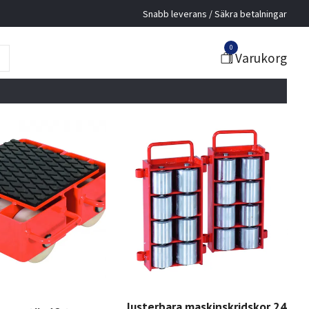
Snabb leverans / Säkra betalningar
0
Varukorg
Justerbara maskinskridskor 24