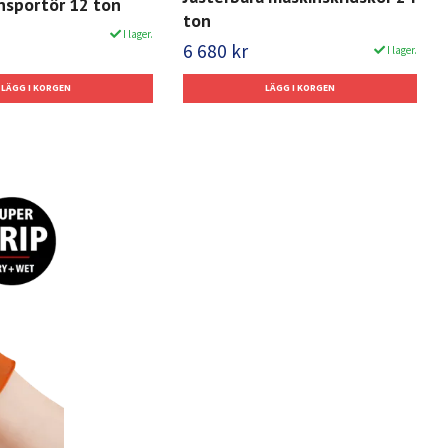
nsportör 12 ton
ton
I lager.
6 680 kr
I lager.