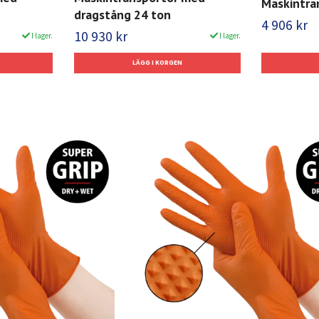
Maskintra
dragstång 24 ton
4 906 kr
10 930 kr
I lager.
I lager.