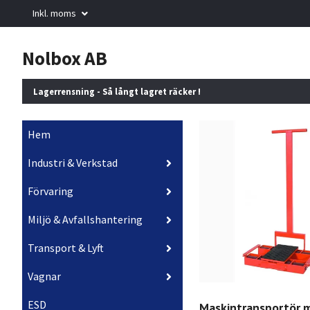
Inkl. moms
Nolbox AB
Lagerrensning - Så långt lagret räcker !
Hem
Industri & Verkstad
Förvaring
Miljö & Avfallshantering
Transport & Lyft
Vagnar
ESD
Maskintransportör 