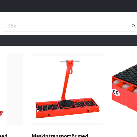
med
Maskintransportör med