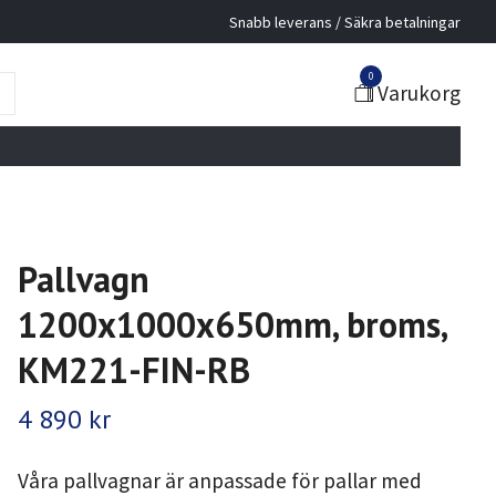
Snabb leverans / Säkra betalningar
0
Varukorg
Pallvagn
1200x1000x650mm, broms,
KM221-FIN-RB
4 890 kr
Våra pallvagnar är anpassade för pallar med