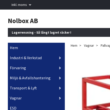
Inkl. moms
Nolbox AB
Lagerrensning - Så långt lagret räcker !
Hem
Vagnar
Pallva
Hem
Industri & Verkstad
Förvaring
Miljö & Avfallshantering
Transport & Lyft
Vagnar
ESD