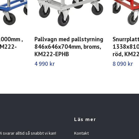
1000mm ,
Pallvagn med pallstyrning
Snurrplat
KM222-
846x646x704mm, broms,
1338x810
KM222-EPHB
röd, KM2
4 990 kr
8 090 kr
Läs mer
 svarar alltid så snabbt vi kan!
Kontakt