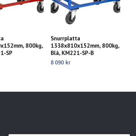
ta
Snurrplatta
Pa
x152mm, 800kg,
1338x810x152mm, 800kg,
800
21-SP
Blå, KM221-SP-B
5 9
8 090 kr