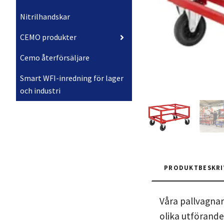
Nitrilhandskar
CEMO produkter
Cemo återförsäljare
Smart WFI-inredning för lager
och industri
PRODUKTBESKRI
Våra pallvagna
olika utförande