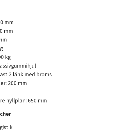
00 mm
00 mm
 mm
kg
00 kg
Massivgummihjul
 fast 2 länk med broms
ter: 200 mm
övre hyllplan: 650 mm
scher
gistik