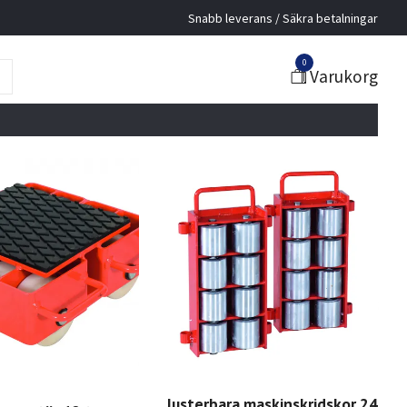
Snabb leverans / Säkra betalningar
0
Varukorg
Justerbara maskinskridskor 24