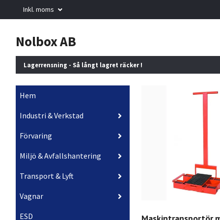
Inkl. moms
Nolbox AB
Lagerrensning - Så långt lagret räcker !
Hem
Industri & Verkstad
Förvaring
Miljö & Avfallshantering
Transport & Lyft
Vagnar
ESD
Maskintransportör 