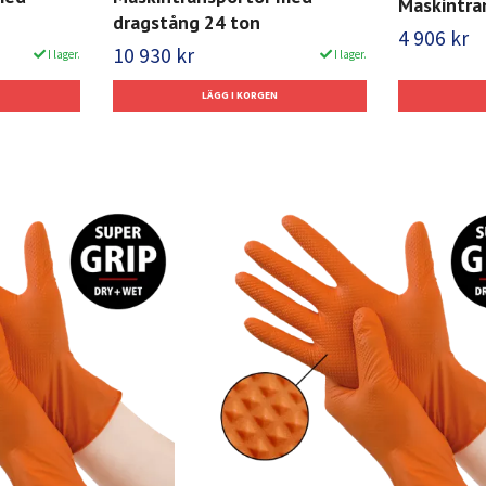
Maskintra
dragstång 24 ton
4 906 kr
10 930 kr
I lager.
I lager.