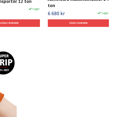
nsportör 12 ton
ton
I lager.
6 680 kr
I lager.