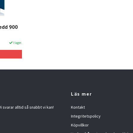
redd 900
I lager.
Läs mer
 svarar alltid så snabbt vi kan!
Kontakt
Integritetspolicy
Köpvillkor