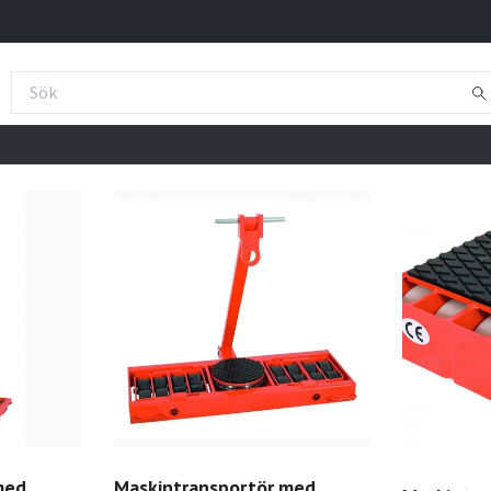
med
Maskintransportör med