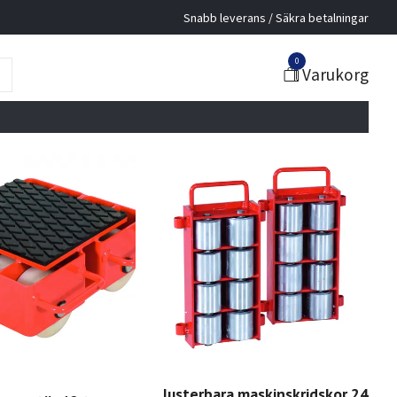
Snabb leverans / Säkra betalningar
0
Varukorg
Justerbara maskinskridskor 24