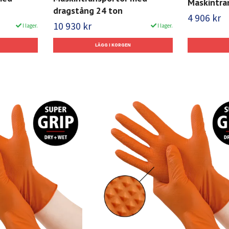
Maskintra
dragstång 24 ton
4 906 kr
10 930 kr
I lager.
I lager.