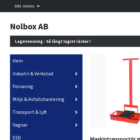
Inkl. moms
Nolbox AB
Lagerrensning - Så långt lagret räcker !
Hem
Industri & Verkstad
Förvaring
Miljö & Avfallshantering
Transport & Lyft
Vagnar
ESD
Maskintransportör 