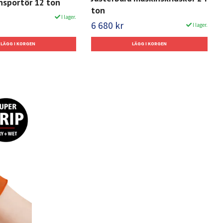
nsportör 12 ton
ton
I lager.
6 680 kr
I lager.