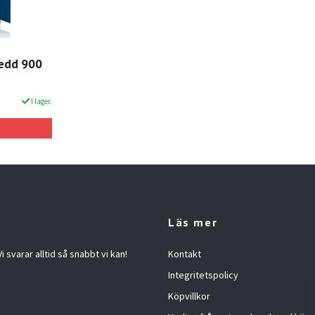
redd 900
I lager.
Läs mer
 svarar alltid så snabbt vi kan!
Kontakt
Integritetspolicy
Köpvillkor