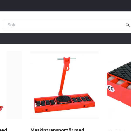
med
Maskintransportör med