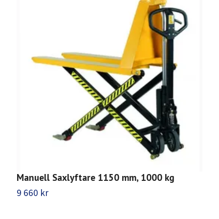
Manuell Saxlyftare 1150 mm, 1000 kg
M
9 660 kr
4