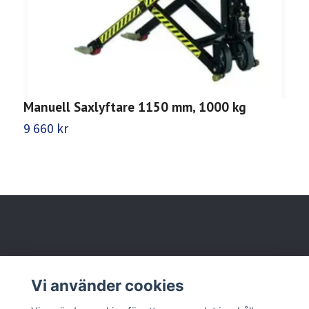
Manuell Saxlyftare 1150 mm, 1000 kg
M
9 660 kr
4
Behöver du hjälp?
Vi använder cookies
Läs mer