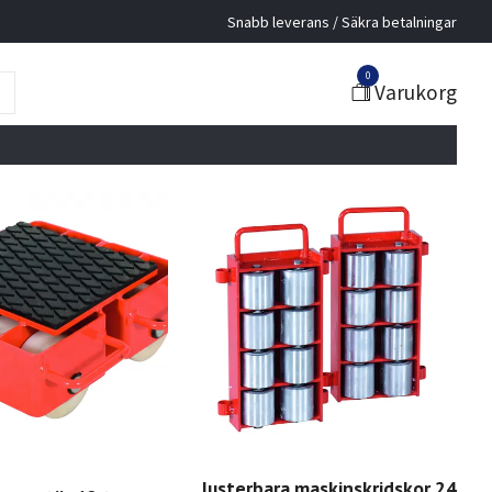
Snabb leverans / Säkra betalningar
0
Varukorg
Justerbara maskinskridskor 24