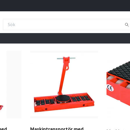
med
Maskintransportör med