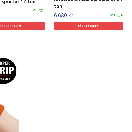
nsportör 12 ton
ton
I lager.
6 680 kr
I lager.