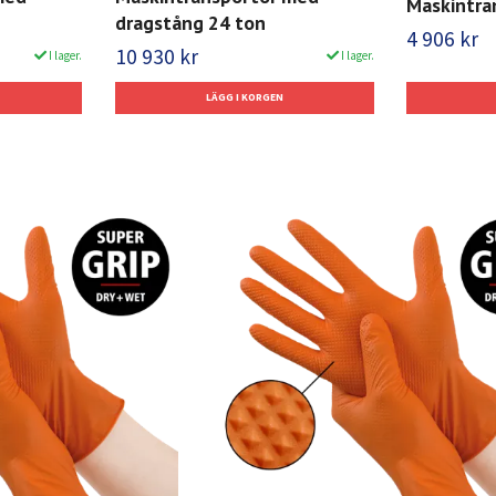
Maskintra
dragstång 24 ton
4 906 kr
10 930 kr
I lager.
I lager.