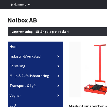
Inkl. moms
Nolbox AB
Lagerrensning - Så långt lagret räcker !
Hem
Industri & Verkstad
Förvaring
Miljö & Avfallshantering
Transport & Lyft
Vagnar
ESD
Maskintransportör 