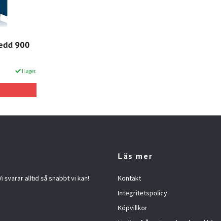
redd 900
I lager.
Läs mer
 svarar alltid så snabbt vi kan!
Kontakt
Integritetspolicy
Köpvillkor