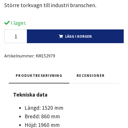
Större torkvagn till industri branschen.
I lager.
LÄGG I KORGEN
Artikelnummer:
KM152979
PRODUKTBESKRIVNING
RECENSIONER
Tekniska data
Längd: 1520 mm
Bredd: 860 mm
Höjd: 1960 mm