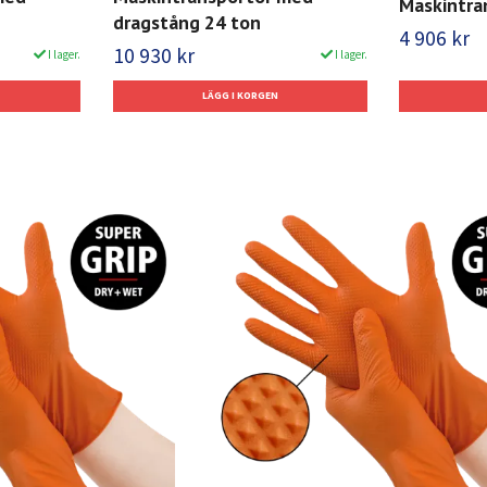
Maskintra
dragstång 24 ton
4 906 kr
10 930 kr
I lager.
I lager.