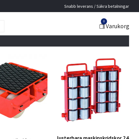
Snabb leverans / Säkra betalningar
0
Varukorg
Justerbara maskinskridskor 24