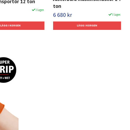
nsportör 12 ton
ton
I lager.
6 680 kr
I lager.