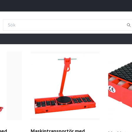
med
Maskintransportör med