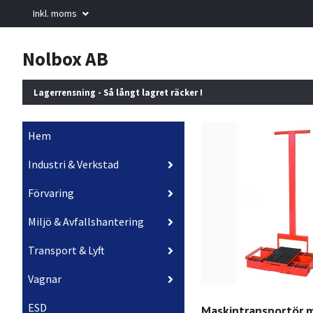
Inkl. moms
Nolbox AB
Lagerrensning - Så långt lagret räcker !
Hem
Industri & Verkstad
Förvaring
Miljö & Avfallshantering
Transport & Lyft
Vagnar
ESD
Maskintransportör 