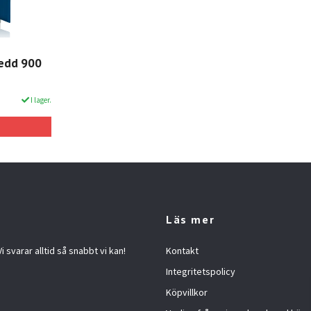
redd 900
I lager.
Läs mer
 svarar alltid så snabbt vi kan!
Kontakt
Integritetspolicy
Köpvillkor