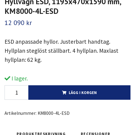
Hyllvagn ESD, 1195x470x1590 mm,
KM8000-4L-ESD
12 090 kr
ESD anpassade hyllor. Justerbart handtag.
Hyllplan steglöst ställbart. 4 hyllplan. Maxlast
hyllplan: 62 kg.
I lager.
LÄGG I KORGEN
Artikelnummer:
KM8000-4L-ESD
PRODUKTBESKRIVNING
RECENSIONER