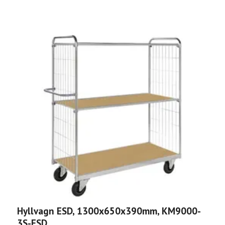
Hyllvagn ESD, 1300x650x390mm, KM9000-
H
3S-ESD
K