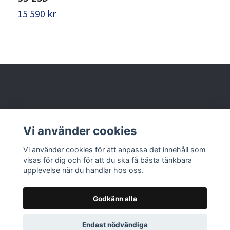
15 590 kr
1
Behöver du hjälp?
Vi använder cookies
Läs mer
Vi använder cookies för att anpassa det innehåll som
visas för dig och för att du ska få bästa tänkbara
upplevelse när du handlar hos oss.
Godkänn alla
© 2026 Nolbox AB
Endast nödvändiga