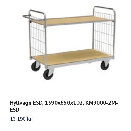
Hyllvagn ESD, 1390x650x102, KM9000-2M-
B
ESD
K
13 190 kr
6