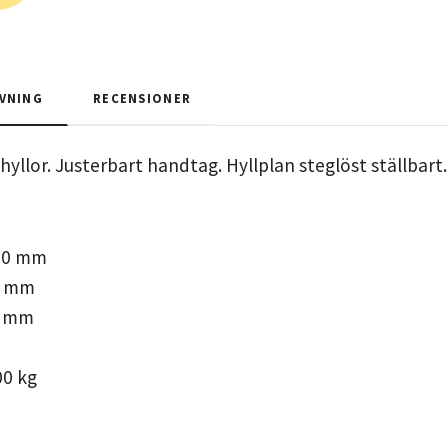
VNING
RECENSIONER
yllor. Justerbart handtag. Hyllplan steglöst ställbart.
90 mm
0 mm
5 mm
00 kg
j