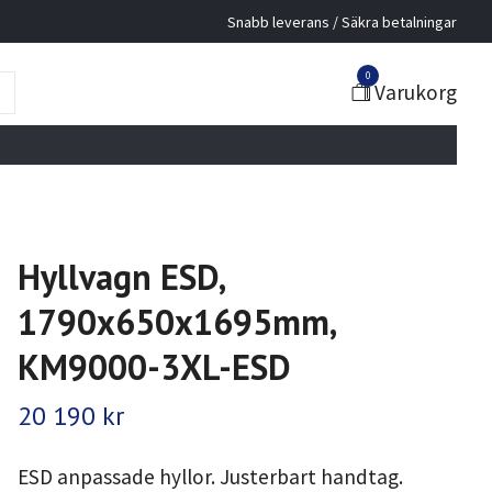
Snabb leverans / Säkra betalningar
0
Varukorg
Hyllvagn ESD,
1790x650x1695mm,
KM9000-3XL-ESD
20 190 kr
ESD anpassade hyllor. Justerbart handtag.