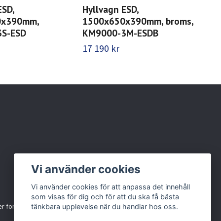
ESD,
Hyllvagn ESD,
Hyl
0x390mm,
1500x650x390mm, broms,
17
S-ESD
KM9000-3M-ESDB
br
17 190 kr
23 
Vi använder cookies
Vi använder cookies för att anpassa det innehåll
som visas för dig och för att du ska få bästa
r för källsortering
tänkbara upplevelse när du handlar hos oss.