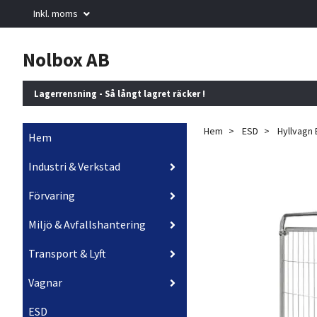
Inkl. moms
Nolbox AB
Lagerrensning - Så långt lagret räcker !
Hem
ESD
Hyllvagn
Hem
Industri & Verkstad
Förvaring
Miljö & Avfallshantering
Transport & Lyft
Vagnar
ESD