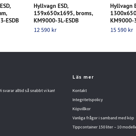
 ESD,
Hyllvagn ESD,
Hyllvagn 
mm,
159x650x1695, broms,
1300x65
23-ESDB
KM9000-3L-ESDB
KM9000-3
12 590 kr
15 590 kr
Läs mer
 svarar alltid så snabbt vi kan!
Kontakt
Integritetspolicy
Köpvillkor
Vanliga frågor i samband med köp
Tippcontainer 150 liter – 10 modelle