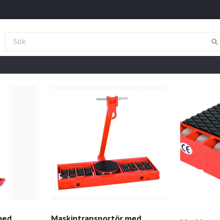
med
Maskintransportör med