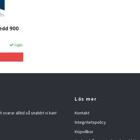
redd 900
I lager.
Läs mer
 svarar alltid så snabbt vi kan!
Kontakt
Integritetspolicy
Köpvillkor