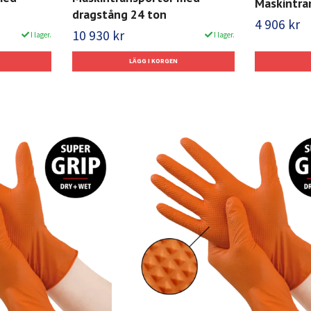
Maskintra
dragstång 24 ton
4 906 kr
10 930 kr
I lager.
I lager.