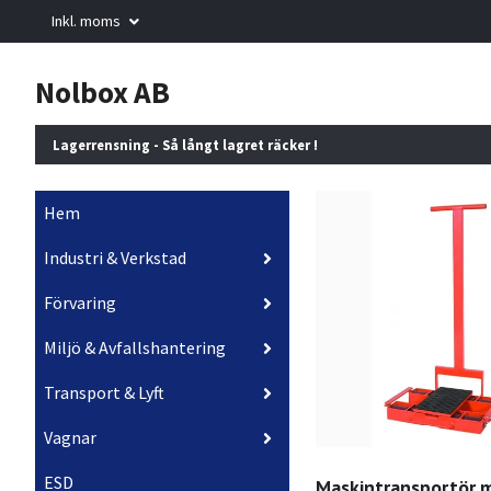
Inkl. moms
Nolbox AB
Lagerrensning - Så långt lagret räcker !
Hem
Industri & Verkstad
Förvaring
Miljö & Avfallshantering
Transport & Lyft
Vagnar
ESD
Maskintransportör 