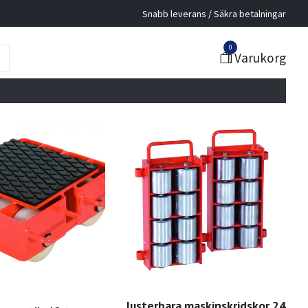
Snabb leverans / Säkra betalningar
0
Varukorg
Justerbara maskinskridskor 24