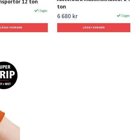
nsportör 12 ton
ton
I lager.
6 680 kr
I lager.