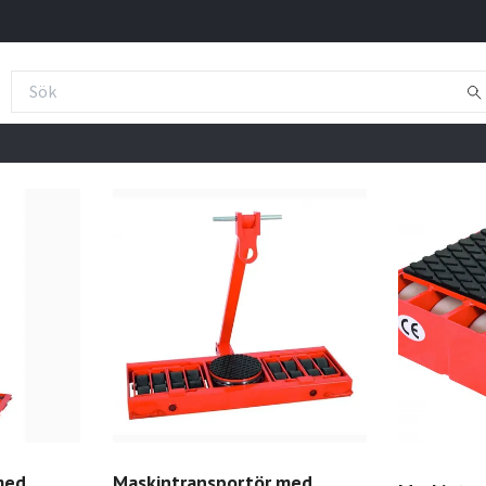
med
Maskintransportör med