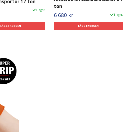
nsportör 12 ton
ton
I lager.
6 680 kr
I lager.