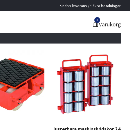
Snabb leverans / Säkra betalningar
0
Varukorg
Justerbara maskinskridskor 24