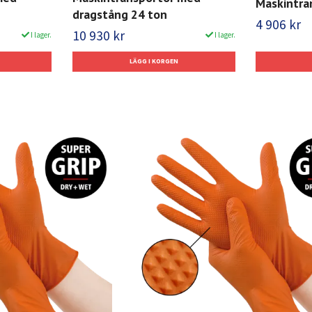
Maskintra
dragstång 24 ton
4 906 kr
10 930 kr
I lager.
I lager.