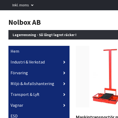
Inkl. moms
Nolbox AB
Lagerrensning - Så långt lagret räcker !
Hem
Industri & Verkstad
Förvaring
Miljö & Avfallshantering
Transport & Lyft
Vagnar
ESD
Maskintransportör 