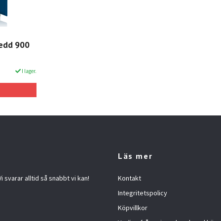
redd 900
I lager.
Läs mer
 svarar alltid så snabbt vi kan!
Kontakt
Integritetspolicy
Köpvillkor