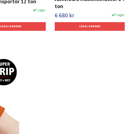
nsportör 12 ton
ton
I lager.
6 680 kr
I lager.