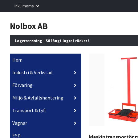
Inkl. moms
Nolbox AB
Lagerrensning - Så långt lagret räcker !
Hem
Industri & Verkstad
Förvaring
Miljö & Avfallshantering
Transport & Lyft
Vagnar
ESD
Maskintransportör 