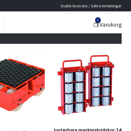
Snabb leverans / Säkra betalningar
0
Varukorg
Justerbara maskinskridskor 24