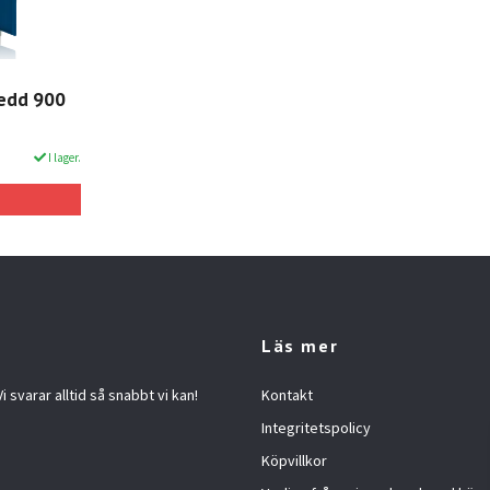
redd 900
I lager.
Läs mer
 svarar alltid så snabbt vi kan!
Kontakt
Integritetspolicy
Köpvillkor