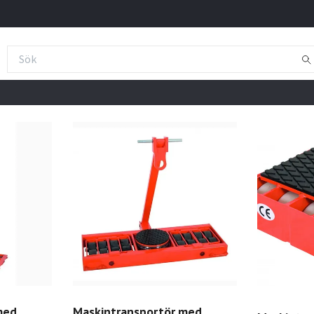
med
Maskintransportör med